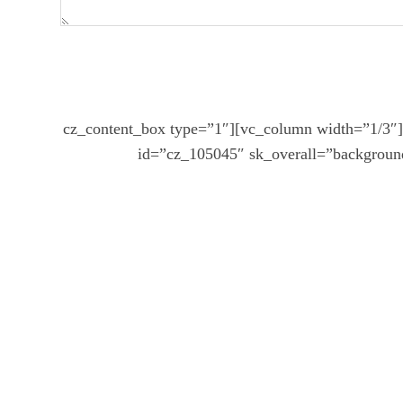
[cz_gap height=”1px” id=”cz_22700″ height_tablet=”50px”][cz_gap height=”60px” id=”cz_45772″][/vc_column][vc_column width=”1/3″][cz_content_box type=”1″
id=”cz_105045″ sk_overall=”background