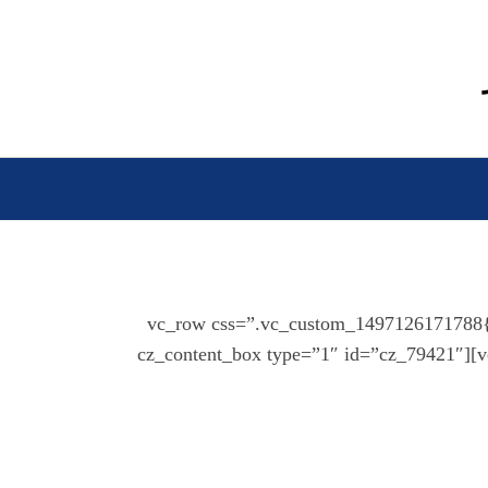
[vc_row][vc_column][cz_gap height=”60px” id=”cz_45772″][/vc_column][/vc_row][vc_row 
!important;background-repeat: no-repeat !important;background-size: cover !important;}”][vc_column width=”2/3″][cz_content_box type=”1″ id=”cz_79421″