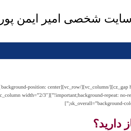
ایت شخصی امیر ایمن پور
css=”.vc_custom_1497126171788{background-position: center
sk_overall=”background-colo