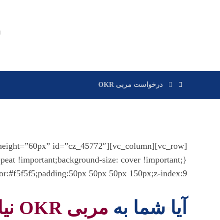
س
درخواست مربی OKR
r:#f5f5f5;padding:50px 50px 50px 150px;z-index:9;”]
آیا شما به
مربی OKR نیاز دارید؟