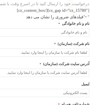
C
درخواست خود را ارسال کنید تا در اسرع وقت با شم
[cz_gap id=”cz_15780″][/cz_content_box]
"
"فیلدهای ضروری را نشان می دهد
*
نام و نام خانوادگی
*
نام شرکت (سازمان)
*
آدرس سایت شرکت (سازمان)
*
ایمیل
شماره تلفن همراه
*