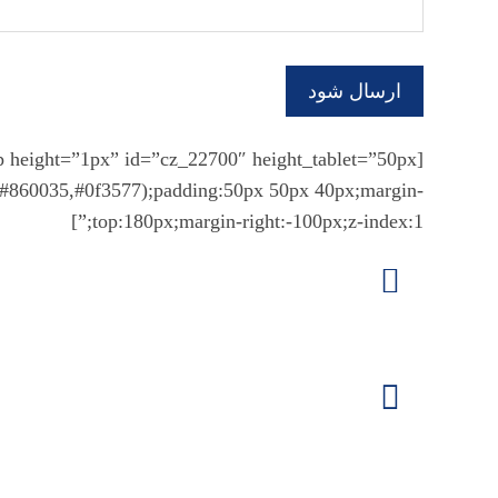
g,#860035,#0f3577);padding:50px 50px 40px;margin-
top:180px;margin-right:-100px;z-index:1;”]
کانال تلگرام
Amir_imenpour
واتساپ
09201223615